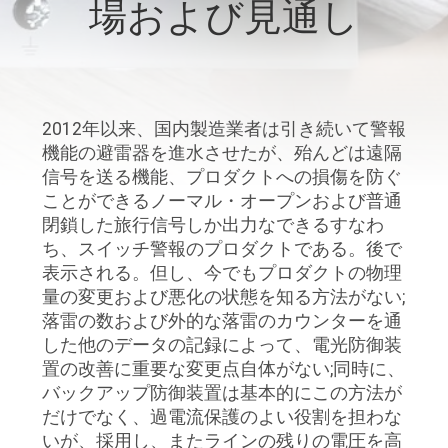
達
場および見通し
に
つ
い
2012年以来、国内製造業者は引き続いて警報
機能の避雷器を進水させたが、殆んどは遠隔
て
信号を送る機能、プロダクトへの損傷を防ぐ
ことができるノーマル・オープンおよび普通
工
閉鎖した旅行信号しか出力なできるすなわ
ち、スイッチ警報のプロダクトである。後で
場
表示される。但し、今でもプロダクトの物理
量の変更および悪化の状態を知る方法がない;
旅
落雷の数および外的な落雷のカウンターを通
行
した他のデータの記録によって、電光防御装
置の改善に重要な変更点自体がない;同時に、
バックアップ防御装置は基本的にこの方法が
品
だけでなく、過電流保護のよい役割を担わな
いが、採用し、またラインの残りの電圧を高