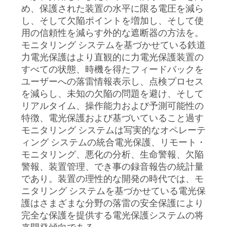
質
め、保護された装置の水平に限る電圧を減ら
し、そして欠陥ポイントを増加し、そして使
管
用の信頼性を減らす外的な遮断器の方法を。
理
モニタリング システムを基づかせている鉄道
力電光保護はより直観的に力電光保護装置の
すべての状態、時機を得たフィードバックを
私
ユーザーへの落雷情報表示し、点検プロセス
を減らし、未知の欠陥の問題を避け、そして
達
リアルタイム、操作能力および予測可能性の
特徴、電光保護および基づいていること過す
に
モニタリング システムは写実的なオペレーテ
連
ィング システムの統合電光保護、リモート・
モニタリング、悪化の分析、生命警報、欠陥
絡
警報、装置管理、でき事の録音報告の統計量
であり。装置の理性的な開発の時代では、モ
し
ニタリング システムを基づかせている電光保
な
護はさまざまな分野の落雷の安全保護により
完全な保護を提供する電光保護システムの将
さ