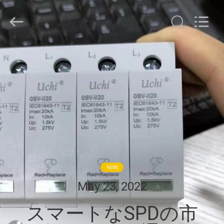
Copyright
©
2021
-
2026
Guangdong
Uchi
家
Technology
Co.,Ltd.
All
Rights
Reserved.
プ
ロ
ダ
ク
ト
NEWS
May 23, 2022
私
スマートなSPDの市