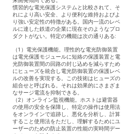
来開発傾向である。
慣習的な電光保護システムと比較されて、そ
い
れにより高い安全、より便利な維持およびよ
り強い安定性の特徴がある。国内一流のレベ
ルに達した鉄道の企業に現在そのようなプロ
ニ
ダクトがない。特定の機能は次の通りある:
ュ
（1）電光保護機能。理性的な電光防御装置
ー
は電光保護モジュールに短絡の保護装置と電
光防御装置間の回路の封じ込めを減らすため
ス
にヒューズを統合し電光防御装置の保護レベ
ルの改善を実現する。この技術はヒューズの
組合せと呼ばれる。それは効果的にさまざま
引
なサージ電流を抑制できる。
用
（2）オンライン監視機能。ホストは避雷器
の使用の安全を保障し、特定の操作は使用法
を
をオンラインで追跡し、悪化を分析し、計算
すること使用法をただし、理解するためにユ
要
ーザーのための防止装置の性能の実時間デー