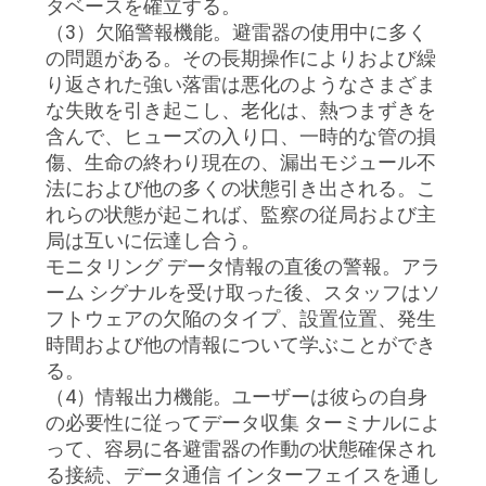
求
タベースを確立する。
（3）欠陥警報機能。避雷器の使用中に多く
し
の問題がある。その長期操作によりおよび繰
り返された強い落雷は悪化のようなさまざま
な
な失敗を引き起こし、老化は、熱つまずきを
さ
含んで、ヒューズの入り口、一時的な管の損
傷、生命の終わり現在の、漏出モジュール不
い
法におよび他の多くの状態引き出される。こ
れらの状態が起これば、監察の従局および主
局は互いに伝達し合う。
地
モニタリング データ情報の直後の警報。アラ
図
ーム シグナルを受け取った後、スタッフはソ
フトウェアの欠陥のタイプ、設置位置、発生
時間および他の情報について学ぶことができ
PRIVACY
る。
（4）情報出力機能。ユーザーは彼らの自身
POLICY
の必要性に従ってデータ収集 ターミナルによ
って、容易に各避雷器の作動の状態確保され
る接続、データ通信 インターフェイスを通し