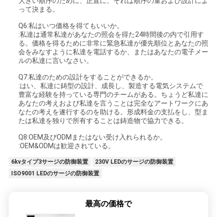
大きい順序のために、正直に、それは順序の量および設計によ
って決まる。
Q6:私はいつ価格を得てもいいか。
:私達は通常私達があなたの照会を得た24時間後の内で引用す
る。価格を得るために非常に緊急私達が優先順位とあなたの照
会をみなすように私達を電話するか、またはあなたの電子メー
ルの私達に言いなさい。
Q7:私達のための設計をすることができるか。
:はい、私達に鋳型の設計、成長し、製造する電気システムで
豊富な経験を持っている専門のチームがある。ちょうど私達に
あなたの考えおよび私達を言うことは完全なアートワークにあ
なたの考えを遂行するのを助ける。形成料金の支払をし、型ま
たは私達を独りで所有することは鋳造物で協力できる。
Q8:OEM及びODMまたはない受け入れられるか。
:OEM&ODMは歓迎されている。
6kvタイプ3サージの防御装置
230V LEDのサージの防御装置
ISO9001 LEDのサージの防御装置
最高の価格で