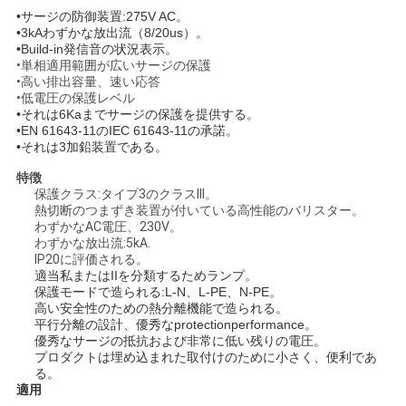
求
•サージの防御装置:275V AC。
•3kAわずかな放出流（8/20us）。
し
•Build-in発信音の状況表示。
•単相適用範囲が広いサージの保護
な
•高い排出容量、速い応答
•低電圧の保護レベル
さ
•それは6Kaまでサージの保護を提供する。
•EN 61643-11のIEC 61643-11の承諾。
い
•それは3加鉛装置である。
特徴
保護クラス:タイプ3のクラスIII。
地
熱切断のつまずき装置が付いている高性能のバリスター。
わずかなAC電圧、230V。
図
わずかな放出流:5kA.
IP20に評価される。
適当私またはIIを分類するためランプ。
保護モードで造られる:L-N、L-PE、N-PE。
PRIVACY
高い安全性のための熱分離機能で造られる。
平行分離の設計、優秀なprotectionperformance。
POLICY
優秀なサージの抵抗および非常に低い残りの電圧。
プロダクトは埋め込まれた取付けのために小さく、便利であ
る。
適用