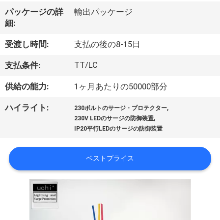
達
パッケージの詳
輸出パッケージ
に
細:
つ
受渡し時間:
支払の後の8-15日
い
TT/LC
支払条件:
て
供給の能力:
1ヶ月あたりの50000部分
,
ハイライト:
工
230ボルトのサージ・プロテクター
,
230V LEDのサージの防御装置
場
IP20平行LEDのサージの防御装置
旅
ベストプライス
行
品