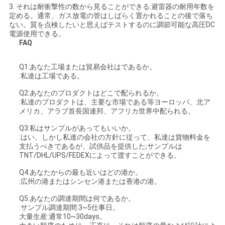
3. それは耐衝撃性の数から見ることができる:避雷器の耐用年数を
定める。通常、ガス放電の管はしばらく置かれることの後で落ち
ない。質を点検したいと思えばテストするのに調節可能な高圧DC
電源使用できる。
FAQ
Q1:あなた工場または貿易会社はであるか。
:私達は工場である。
Q2:あなたのプロダクトはどこで配られるか。
:私達のプロダクトは、主要な市場である等ヨーロッパ、北ア
メリカ、アラブ首長国連邦、アフリカ世界中配られる。
Q3:私はサンプルがあってもいいか。
:はい、しかし私達の会社の方針に従って、私達は貨物料金を
支払うべきであるが、試供品を提供した;サンプルは
TNT/DHL/UPS/FEDEXによって渡すことができる。
Q4:あなたからの最も近いはどの港か。
:広州の港またはシンセン港または香港の港。
Q5:あなたの調達期間は何であるか。
:サンプル調達期間:3~5仕事日。
大量生産:通常10~30days。