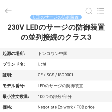
Copyright
©
2021
-
2026
LEDのサージの防御装置
Guangdong
Uchi
230V LEDのサージの防御装置
家
Technology
Co.,Ltd.
All
の並列接続のクラス3
Rights
Reserved.
プ
ロ
起源の場所:
トンコワン中国
ダ
Uchi
ブランド名:
ク
CE / SGS / ISO9001
証明:
ト
モデル番号:
LEDのサージの防御装置
最小注文数量:
100つの部分/部分
私
Negotiate Ex-work / FOB price
価格: