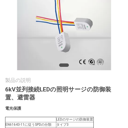
質
管
理
私
達
に
連
製品の説明
6kV並列接続LEDの照明サージの防御装
絡
置、避雷器
し
電光保護
な
LEDのサージの防御装置
さ
EN61643-11に従うSPDの分類
タイプ3