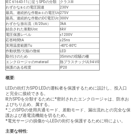
IEC 61643-11に従うSPDの分類
クラスIII
い
わずかなa.c.の電圧国連
230V
最高。連続的な作動a.c.の電圧Uc
275V
最高。連続的な作動のDC電圧Uc
300V
わずかな放出流（8/20us）
3kA
ニ
結合された衝動Uoc
6kV
電圧保護レベル
≤1200V
応答時間tA
≤25ns
ュ
実用温度範囲Tu
-40℃-80℃
作動状態/欠陥の徴候
LED
ー
取付けのため
35mmの喧騒の柵
エンクロージャのmaterail
熱プラスチックUL94-V0
ス
保護のある程度
IP20
概要:
引
LEDの街灯力SPD:LEDの運転者を保護するために設計し、投入口
と完全に接続できる。
用
III力SPDを分類するために*密封されたエンクロージャは、防水お
よびちり止め、属する。
*このSPDの使用共通モード、差動モード、漏出流れとの完全な保
を
護および過電流機能を切るため。
*電光サージの損傷からLEDの街灯を保護するために特によい。
要
主要な特性: